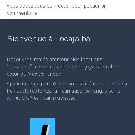
l’article
Vous devez
vous connecter
pour publier un
commentaire.
Bienvenue à Locajalba
Découvrez immédiatement
Nos locations
“Locajalba” à Peñiscola des petits joyaux en plein
cœur de Méditerranéen.
Appartements pour 6 personnes, idéalement situé à
Peñiscola (côte Azahar) climatisé, parking, piscine,
wifi et chaînes internacionales