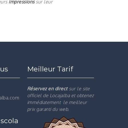
eurs
impressions
sur leur
ous
Meilleur Tarif
Réservez en direct
sur le site
officiel de Locajalba et obtenez
jalba.com
immédiatement le m
eilleur
prix garanti du web.
scola