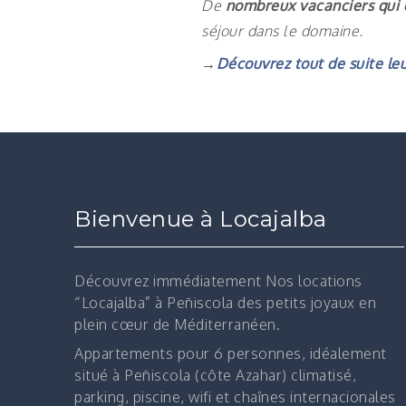
De
nombreux vacanciers qui o
séjour dans le domaine.
→
Découvrez tout de suite le
Bienvenue à Locajalba
Découvrez immédiatement
Nos locations
“Locajalba” à Peñiscola des petits joyaux en
plein cœur de Méditerranéen.
Appartements pour 6 personnes, idéalement
situé à Peñiscola (côte Azahar) climatisé,
parking, piscine, wifi et chaînes internacionales