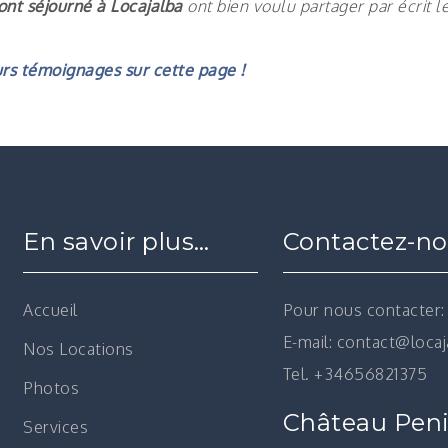
nt séjourné à Locajalba
ont bien voulu partager par écrit l
urs témoignages sur cette page !
En savoir plus…
Contactez-n
Accueil
Pour nous contacter:
E-mail: contact@loca
Nos Locations
Tel. +34656821375
Photos
Château Peni
Services