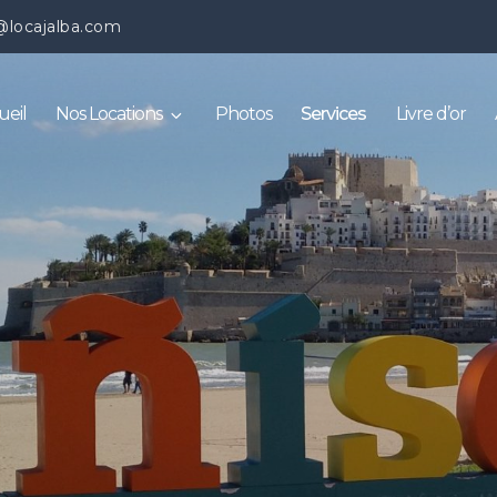
@locajalba.com
ueil
Nos Locations
Photos
Services
Livre d’or