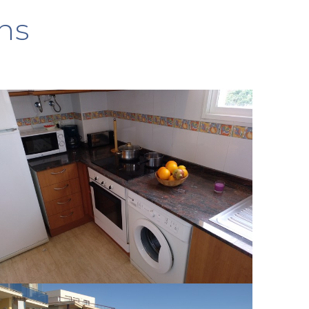
ns
Salon
Au salon TV Led de 40″ avec
des Wifi, Chaîne françaises...