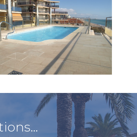
Table Terrasse
Table dans terrasse
ensoleille pour faire les
repas....
tions…