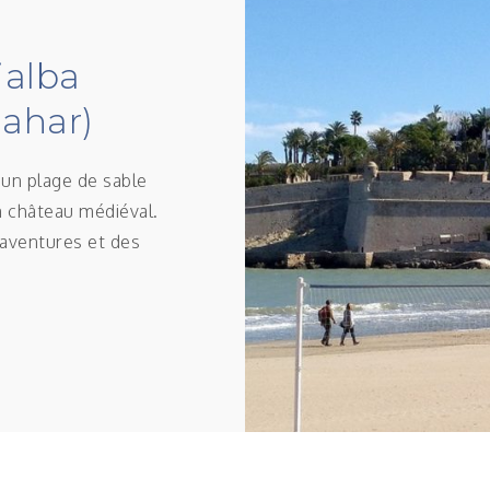
jalba
zahar)
un plage de sable
on château médiéval.
s aventures et des