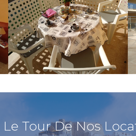
Chambre
Grande chambre double avec
une literie confortable
s Le Tour De Nos Loca