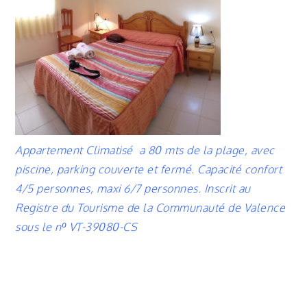
Appartement Climatisé a 80 mts de la plage, avec
piscine, parking couverte et fermé.
Capacité confort
4/5 personnes, maxi 6/7 personnes.
Inscrit au
Registre du Tourisme de la Communauté de Valence
sous le nº VT-39080-CS