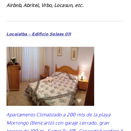
Airbnb, Abritel, Vrbo, Locasun, etc.
Locajalba – Edificio Solaes 011
Apartamento
Climatizado a 200 mts de la playa
Morrongo (
Benicarló
) con
garaje
cerrado, gran