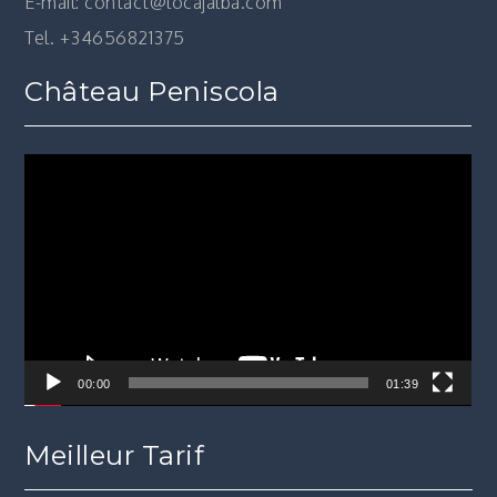
E-mail: contact@locajalba.com
Tel. +34656821375
Château Peniscola
Lecteur
vidéo
00:00
01:39
Meilleur Tarif