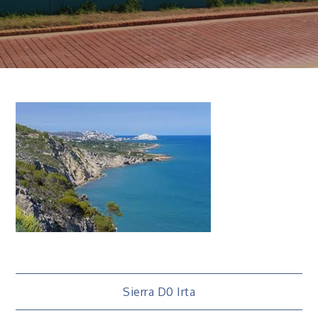
Navigation
Sierra D0 Irta