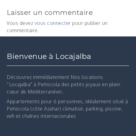
Laisser un commentaire
Vous devez
vous connecter
pour publier un
commentaire.
Bienvenue à Locajalba
Découvrez immédiatement
Nos locations
“Locajalba” à Peñiscola des petits joyaux en plein
cœur de Méditerranéen.
Appartements pour 6 personnes, idéalement situé à
Peñiscola (côte Azahar) climatisé, parking, piscine,
wifi et chaînes internacionales