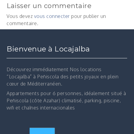
Laisser un commentaire
l’article
Vous devez
vous connecter
pour publier un
commentaire.
Bienvenue à Locajalba
Découvrez immédiatement
Nos locations
“Locajalba” à Peñiscola des petits joyaux en plein
cœur de Méditerranéen.
Appartements pour 6 personnes, idéalement situé à
Peñiscola (côte Azahar) climatisé, parking, piscine,
wifi et chaînes internacionales