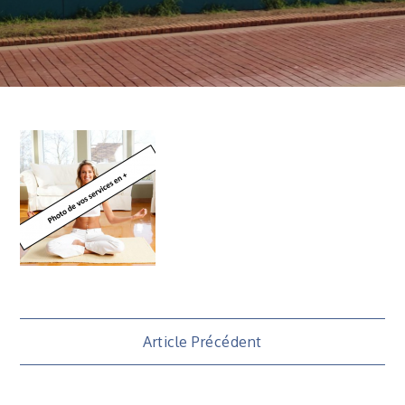
Navigation
Article Précédent
de