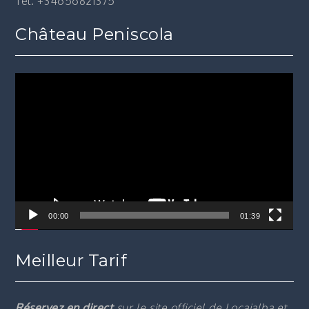
Tel. +34656821375
Château Peniscola
Lecteur
vidéo
00:00
01:39
Meilleur Tarif
Réservez en direct
sur le site officiel de Locajalba et