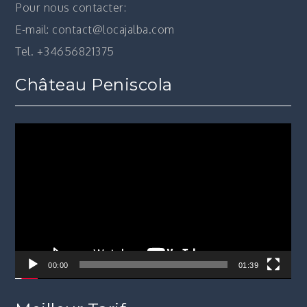
Pour nous contacter:
E-mail: contact@locajalba.com
Tel. +34656821375
Château Peniscola
Lecteur
vidéo
00:00
01:39