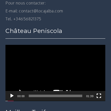
Pour nous contacter:
E-mail: contact@locajalba.com
Tel. +34656821375
Château Peniscola
Lecteur
vidéo
00:00
01:39