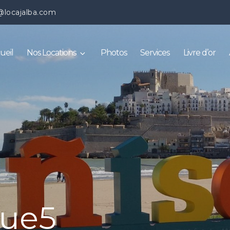
@locajalba.com
ueil
Nos Locations
Photos
Services
Livre d’or
ue5