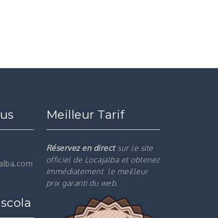
ous
Meilleur Tarif
Réservez en direct
sur le site
officiel de Locajalba et obtenez
jalba.com
immédiatement le m
eilleur
prix garanti du web.
scola