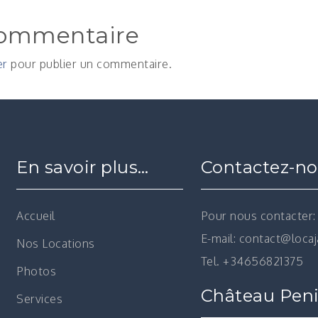
commentaire
er
pour publier un commentaire.
En savoir plus…
Contactez-n
Accueil
Pour nous contacter:
E-mail: contact@loca
Nos Locations
Tel. +34656821375
Photos
Château Peni
Services