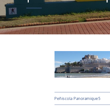
Navigatio
Peñiscola Panoramique5