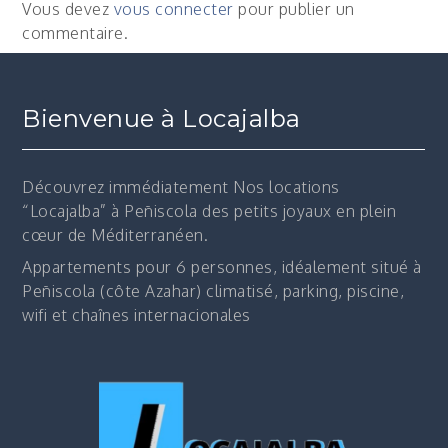
l’article
Vous devez
vous connecter
pour publier un
commentaire.
Bienvenue à Locajalba
Découvrez immédiatement
Nos locations
“Locajalba” à Peñiscola des petits joyaux en plein
cœur de Méditerranéen.
Appartements pour 6 personnes, idéalement situé à
Peñiscola (côte Azahar) climatisé, parking, piscine,
wifi et chaînes internacionales