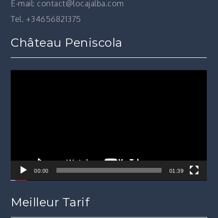
E-mail: contact@locajalba.com
Tel. +34656821375
Château Peniscola
Lecteur
vidéo
00:00
01:39
Meilleur Tarif