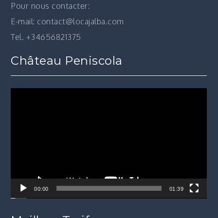
Pour nous contacter:
E-mail: contact@locajalba.com
Tel. +34656821375
Château Peniscola
Lecteur
vidéo
00:00
01:39