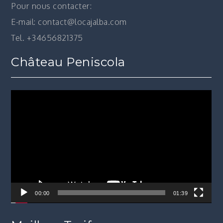
Pour nous contacter:
E-mail: contact@locajalba.com
Tel. +34656821375
Château Peniscola
Lecteur
vidéo
00:00
01:39