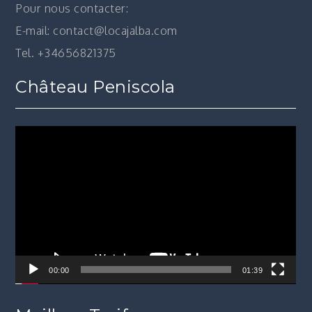
Pour nous contacter:
E-mail: contact@locajalba.com
Tel. +34656821375
Château Peniscola
Lecteur
vidéo
00:00
01:39