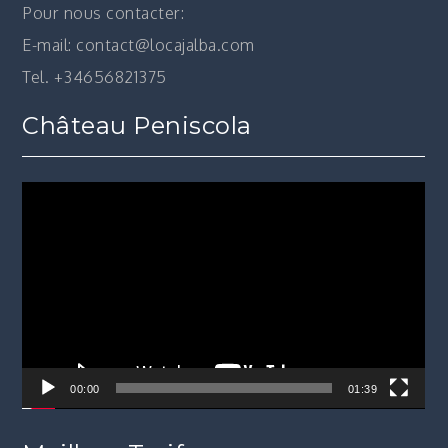
Pour nous contacter:
E-mail: contact@locajalba.com
Tel. +34656821375
Château Peniscola
Lecteur
vidéo
00:00
01:39