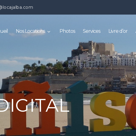
@locajalba.com
ueil
Nos Locations
Photos
Services
Livre d’or
DIGITAL