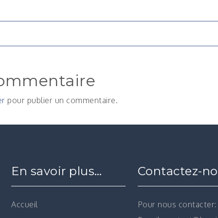
n
commentaire
er
pour publier un commentaire.
En savoir plus…
Contactez-n
Accueil
Pour nous contacter: