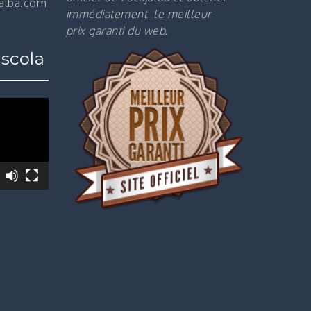
jalba.com
immédiatement le m
eilleur
prix garanti du web.
scola