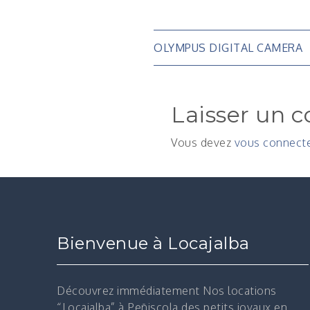
Navigatio
OLYMPUS DIGITAL CAMERA
de
Laisser un 
l’article
Vous devez
vous connect
Bienvenue à Locajalba
Découvrez immédiatement
Nos locations
“Locajalba” à Peñiscola des petits joyaux en