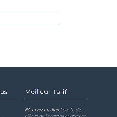
ous
Meilleur Tarif
Réservez en direct
sur le site
officiel de Locajalba et obtenez