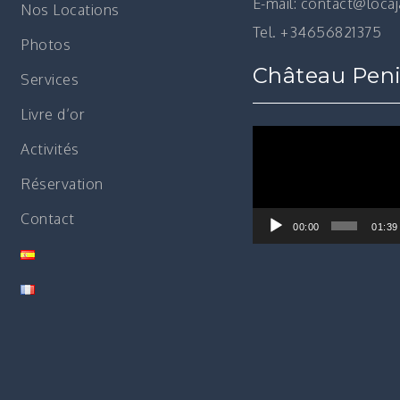
E-mail: contact@loca
Nos Locations
Tel. +34656821375
Photos
Château Peni
Services
Livre d’or
Lecteur
Activités
vidéo
Réservation
Contact
00:00
01:39