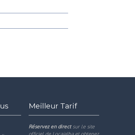
ous
Meilleur Tarif
Réservez en direct
sur le site
officiel de Locajalba et obtenez