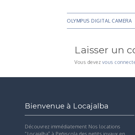
Navigatio
OLYMPUS DIGITAL CAMERA
de
Laisser un 
l’article
Vous devez
vous connect
Bienvenue à Locajalba
Découvrez immédiatement
Nos locations
“Locajalba” à Peñiscola des petits joyaux en