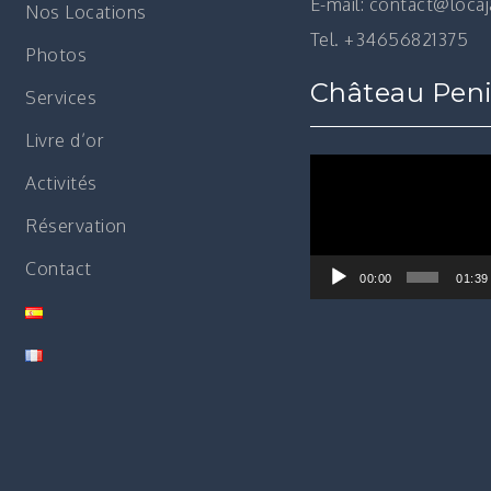
E-mail: contact@loca
Nos Locations
Tel. +34656821375
Photos
Château Peni
Services
Livre d’or
Lecteur
Activités
vidéo
Réservation
Contact
00:00
01:39