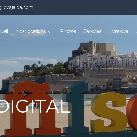
@locajalba.com
ueil
Nos Locations
Photos
Services
Livre d’or
DIGITAL