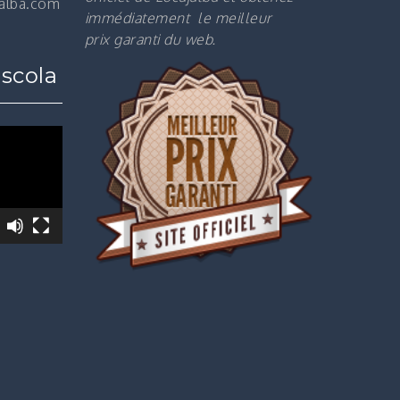
jalba.com
immédiatement le m
eilleur
prix garanti du web.
scola