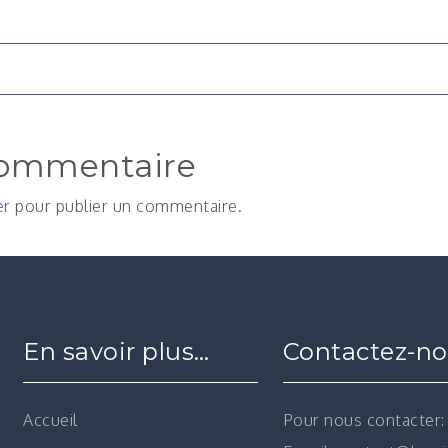
n
commentaire
er
pour publier un commentaire.
En savoir plus…
Contactez-n
Accueil
Pour nous contacter: