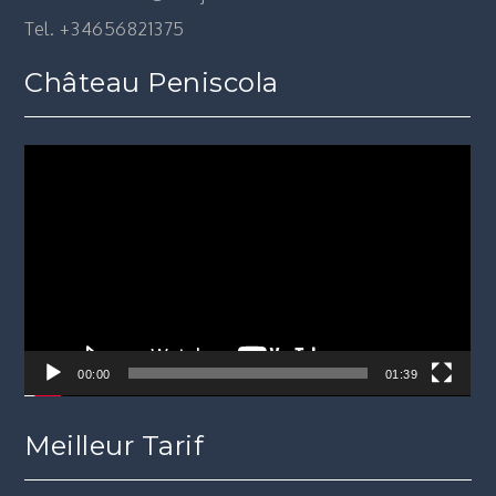
Tel. +34656821375
Château Peniscola
Lecteur
vidéo
00:00
01:39
Meilleur Tarif