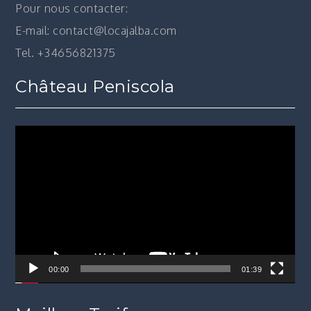
Pour nous contacter:
E-mail: contact@locajalba.com
Tel. +34656821375
Château Peniscola
Lecteur
vidéo
00:00
01:39