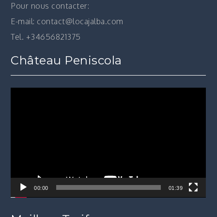
Pour nous contacter:
E-mail: contact@locajalba.com
Tel. +34656821375
Château Peniscola
Lecteur
vidéo
00:00
01:39