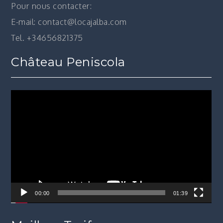
Pour nous contacter:
E-mail: contact@locajalba.com
Tel. +34656821375
Château Peniscola
Lecteur
vidéo
00:00
01:39