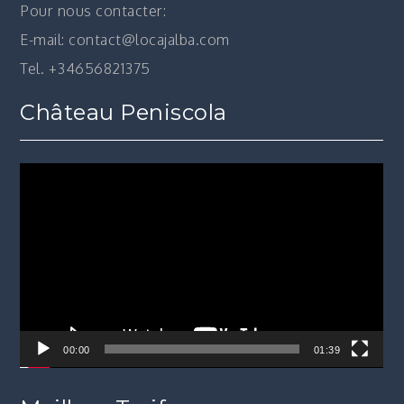
Pour nous contacter:
E-mail: contact@locajalba.com
Tel. +34656821375
Château Peniscola
Lecteur
vidéo
00:00
01:39