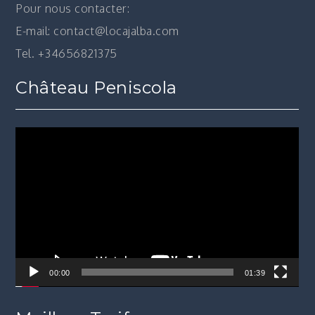
Pour nous contacter:
E-mail: contact@locajalba.com
Tel. +34656821375
Château Peniscola
Lecteur
vidéo
00:00
01:39