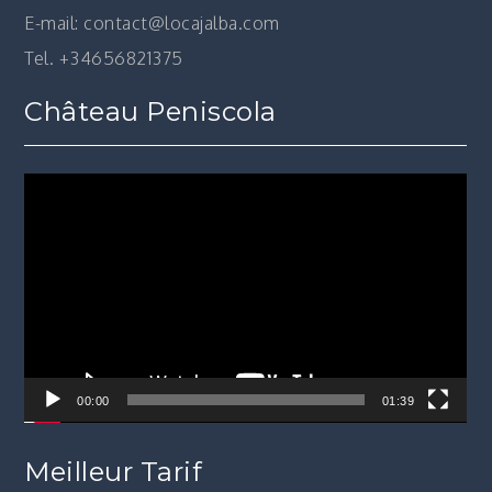
E-mail: contact@locajalba.com
Tel. +34656821375
Château Peniscola
Lecteur
vidéo
00:00
01:39
Meilleur Tarif