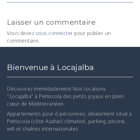
de
Laisser un commentaire
l’article
Vous devez
vous connecter
pour publier un
commentaire.
Bienvenue à Locajalba
Découvrez immédiatement
Nos locations
“Locajalba” à Peñiscola des petits joyaux en plein
cœur de Méditerranéen.
Appartements pour 6 personnes, idéalement situé à
Peñiscola (côte Azahar) climatisé, parking, piscine,
wifi et chaînes internacionales