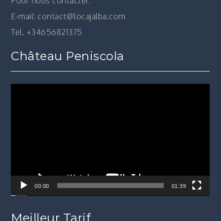
Pour nous contacter:
E-mail: contact@locajalba.com
Tel. +34656821375
Château Peniscola
Lecteur
vidéo
00:00
01:39
Meilleur Tarif