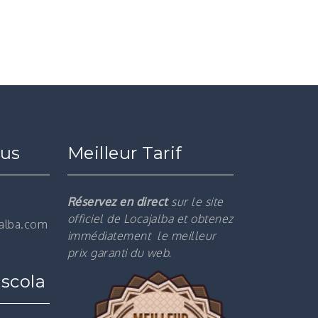
ous
Meilleur Tarif
Réservez en direct
sur le site
officiel de Locajalba et obtenez
jalba.com
immédiatement le m
eilleur
prix garanti du web.
scola