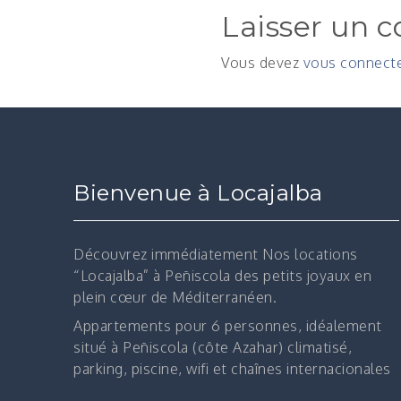
Laisser un 
Vous devez
vous connect
Bienvenue à Locajalba
Découvrez immédiatement
Nos locations
“Locajalba” à Peñiscola des petits joyaux en
plein cœur de Méditerranéen.
Appartements pour 6 personnes, idéalement
situé à Peñiscola (côte Azahar) climatisé,
parking, piscine, wifi et chaînes internacionales