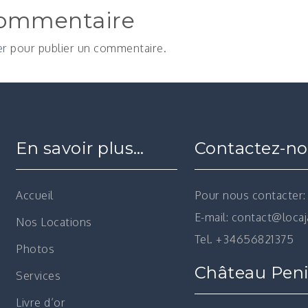
commentaire
er
pour publier un commentaire.
En savoir plus…
Contactez-n
Accueil
Pour nous contacter:
E-mail: contact@loca
Nos Locations
Tel. +34656821375
Photos
Château Peni
Services
Livre d’or