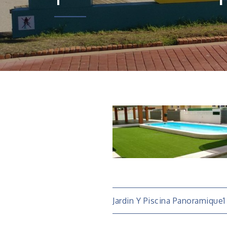
Navigatio
Jardin Y Piscina Panoramique1