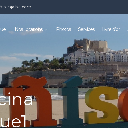
@locajalba.com
ueil
Nos Locations
Photos
Services
Livre d’or
scina
ue1