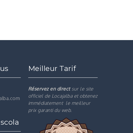
ous
Meilleur Tarif
Réservez en direct
sur le site
officiel de Locajalba et obtenez
jalba.com
immédiatement le m
eilleur
prix garanti du web.
scola