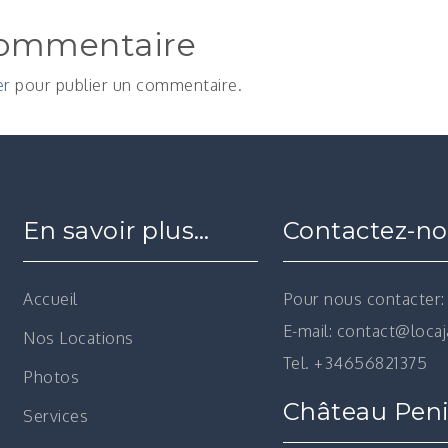
commentaire
er
pour publier un commentaire.
En savoir plus…
Contactez-n
Accueil
Pour nous contacter:
E-mail: contact@loca
Nos Locations
Tel. +34656821375
Photos
Château Peni
Services