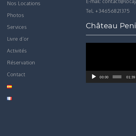
E-mail: contact@loca
Nos Locations
Tel. +34656821375
Photos
Château Peni
Services
Livre d’or
Lecteur
Activités
vidéo
Réservation
Contact
00:00
01:39