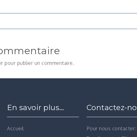
n
commentaire
er
pour publier un commentaire.
En savoir plus…
Contactez-n
Accueil
Pour nous contacter: