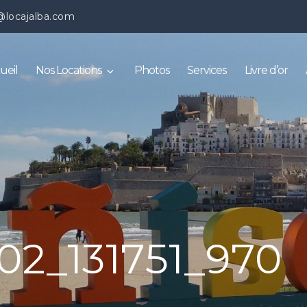
@locajalba.com
ueil
Nos Locations
Photos
Services
Livre d’or
02_131751_970