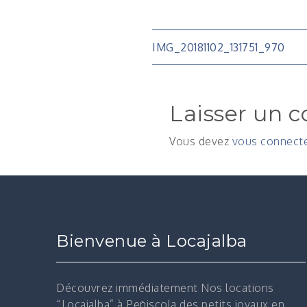
Navigatio
IMG_20181102_131751_970
de
Laisser un 
l’article
Vous devez
vous connect
Bienvenue à Locajalba
Découvrez immédiatement
Nos locations
“Locajalba” à Peñiscola des petits joyaux en