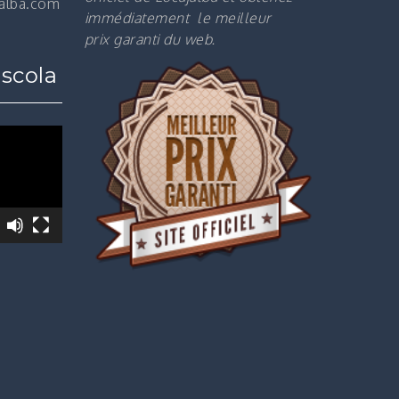
jalba.com
immédiatement le m
eilleur
prix garanti du web.
scola