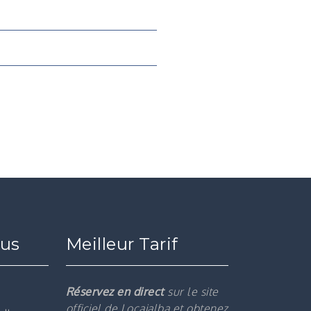
ous
Meilleur Tarif
Réservez en direct
sur le site
officiel de Locajalba et obtenez