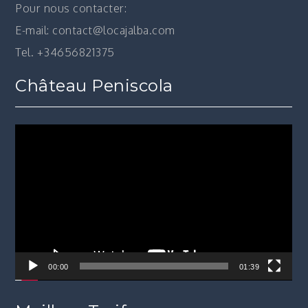
Pour nous contacter:
E-mail: contact@locajalba.com
Tel. +34656821375
Château Peniscola
Lecteur
vidéo
00:00
01:39