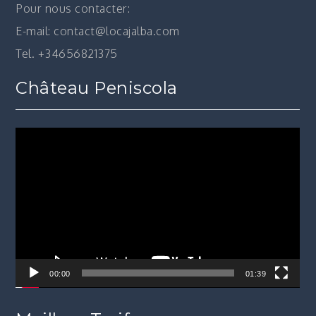
Pour nous contacter:
E-mail: contact@locajalba.com
Tel. +34656821375
Château Peniscola
Lecteur
vidéo
00:00
01:39