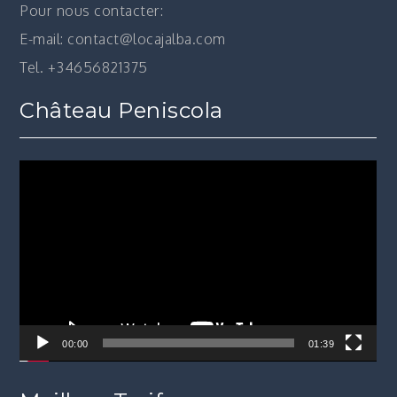
Pour nous contacter:
E-mail: contact@locajalba.com
Tel. +34656821375
Château Peniscola
Lecteur
vidéo
00:00
01:39