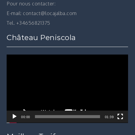
Pour nous contacter:
E-mail: contact@locajalba.com
Tel. +34656821375
Château Peniscola
Lecteur
vidéo
00:00
01:39