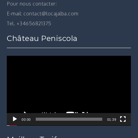
Pour nous contacter:
E-mail: contact@locajalba.com
Tel. +34656821375
Château Peniscola
Lecteur
vidéo
00:00
01:39