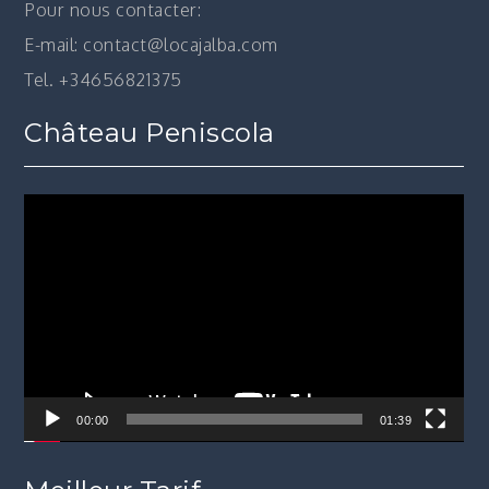
Pour nous contacter:
E-mail: contact@locajalba.com
Tel. +34656821375
Château Peniscola
Lecteur
vidéo
00:00
01:39