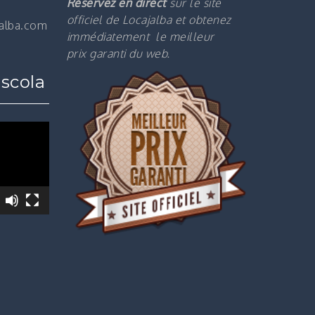
Réservez en direct
sur le site
officiel de Locajalba et obtenez
jalba.com
immédiatement le m
eilleur
prix garanti du web.
scola