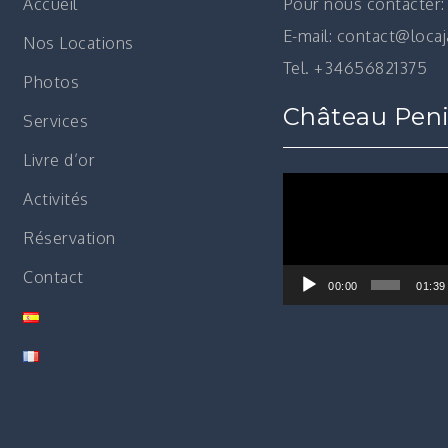
Accueil
Pour nous contacter:
E-mail: contact@loca
Nos Locations
Tel. +34656821375
Photos
Château Peni
Services
Livre d’or
Lecteur
Activités
vidéo
Réservation
Contact
00:00
01:39