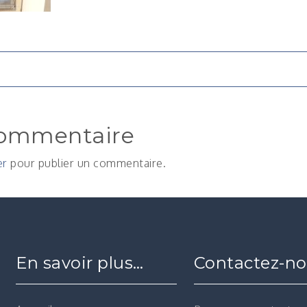
n
commentaire
er
pour publier un commentaire.
En savoir plus…
Contactez-n