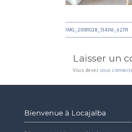
Navigatio
IMG_20181028_134316_627R
de
Laisser un 
l’article
Vous devez
vous connect
Bienvenue à Locajalba