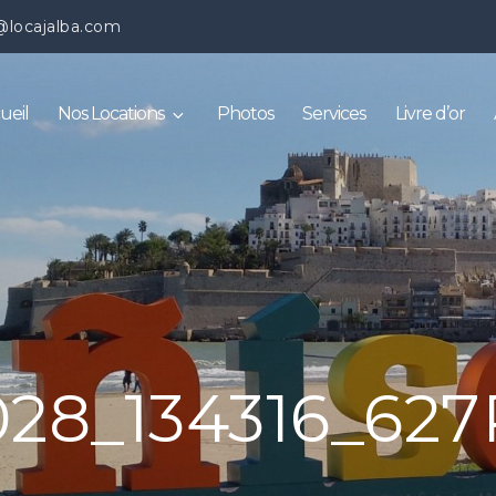
@locajalba.com
ueil
Nos Locations
Photos
Services
Livre d’or
028_134316_627