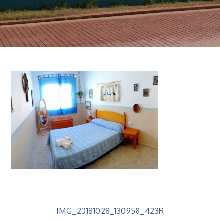
Navigation
IMG_20181028_130958_423R