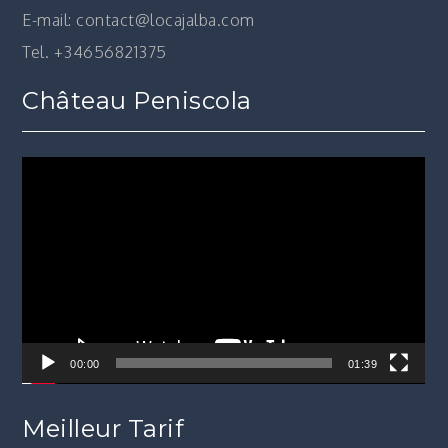
E-mail: contact@locajalba.com
Tel. +34656821375
Château Peniscola
Lecteur
vidéo
00:00
01:39
Meilleur Tarif