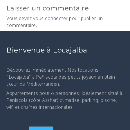
de
Laisser un commentaire
l’article
Vous devez
vous connecter
pour publier un
commentaire.
Bienvenue à Locajalba
Découvrez immédiatement
Nos locations
“Locajalba” à Peñiscola des petits joyaux en plein
cœur de Méditerranéen.
Appartements pour 6 personnes, idéalement situé à
Peñiscola (côte Azahar) climatisé, parking, piscine,
wifi et chaînes internacionales