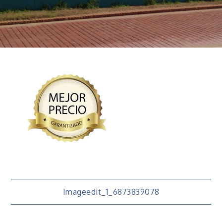
Navigation
Imageedit_1_6873839078