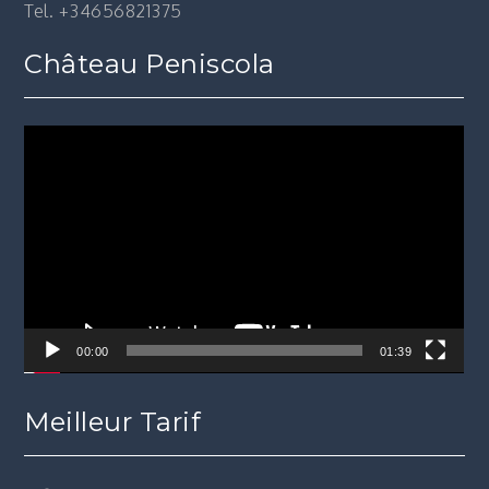
Tel. +34656821375
Château Peniscola
Lecteur
vidéo
00:00
01:39
Meilleur Tarif