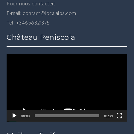
Pour nous contacter:
E-mail: contact@locajalba.com
Tel. +34656821375
Château Peniscola
Lecteur
vidéo
00:00
01:39