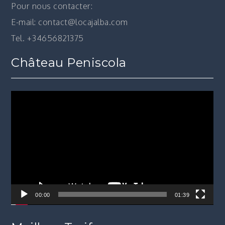
Pour nous contacter:
E-mail: contact@locajalba.com
Tel. +34656821375
Château Peniscola
Lecteur
vidéo
00:00
01:39