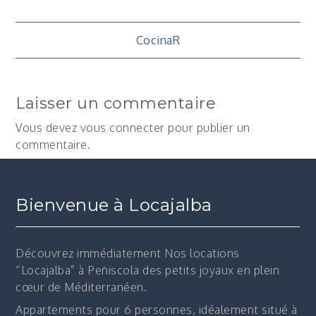
Navigation
CocinaR
de
Laisser un commentaire
l’article
Vous devez
vous connecter
pour publier un
commentaire.
Bienvenue à Locajalba
Découvrez immédiatement
Nos locations
“Locajalba” à Peñiscola des petits joyaux en plein
cœur de Méditerranéen.
Appartements pour 6 personnes, idéalement situé à