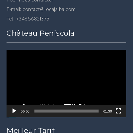
E-mail: contact@locajalba.com
Tel. +34656821375
Château Peniscola
Lecteur
vidéo
00:00
01:39
Meilleur Tarif