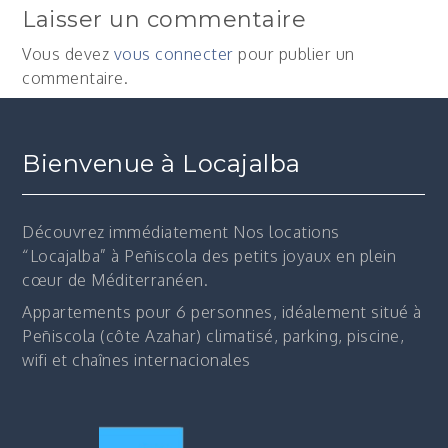
Laisser un commentaire
Vous devez
vous connecter
pour publier un
commentaire.
Bienvenue à Locajalba
Découvrez immédiatement
Nos locations
“Locajalba” à Peñiscola des petits joyaux en plein
cœur de Méditerranéen.
Appartements pour 6 personnes, idéalement situé à
Peñiscola (côte Azahar) climatisé, parking, piscine,
wifi et chaînes internacionales