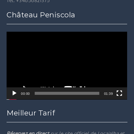
Tel. +34656821375
Château Peniscola
Lecteur
vidéo
00:00
01:39
Meilleur Tarif
Réservez en direct
sur le site officiel de Locajalba et