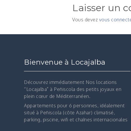
Laisser un 
Vous devez
vous connect
Bienvenue à Locajalba
Découvrez immédiatement
Nos locations
“Locajalba” à Peñiscola des petits joyaux en
plein cœur de Méditerranéen.
Appartements pour 6 personnes, idéalement
situé à Peñiscola (côte Azahar) climatisé,
parking, piscine, wifi et chaînes internacionales