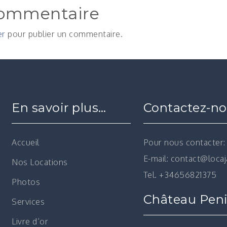
commentaire
er
pour publier un commentaire.
En savoir plus…
Contactez-n
Accueil
Pour nous contacter:
E-mail: contact@loca
Nos Locations
Tel. +34656821375
Photos
Château Peni
Services
Livre d’or