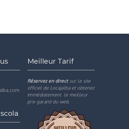
ous
Meilleur Tarif
Réservez en direct
sur le site
officiel de Locajalba et obtenez
jalba.com
immédiatement le m
eilleur
prix garanti du web.
scola