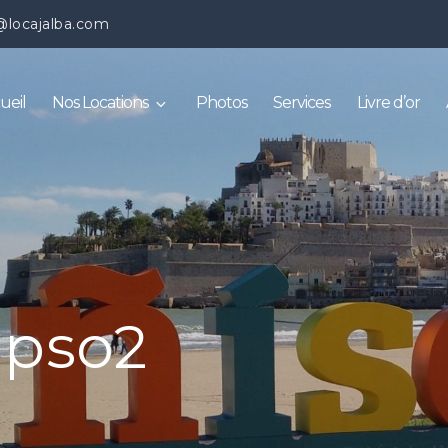
@locajalba.com
ueil
Nos Locations
Photos
Services
Livre d’or
ipso2