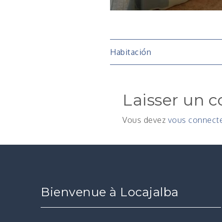
Navigatio
Habitación
de
Laisser un 
l’article
Vous devez
vous connect
Bienvenue à Locajalba