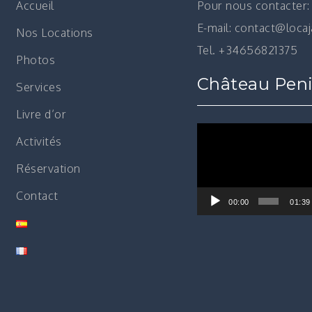
Accueil
Pour nous contacter:
E-mail: contact@loca
Nos Locations
Tel. +34656821375
Photos
Château Peni
Services
Livre d’or
Lecteur
Activités
vidéo
Réservation
Contact
00:00
01:39