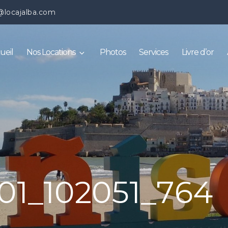
@locajalba.com
ueil
Nos Locations
Photos
Services
Livre d’or
01_102051_764