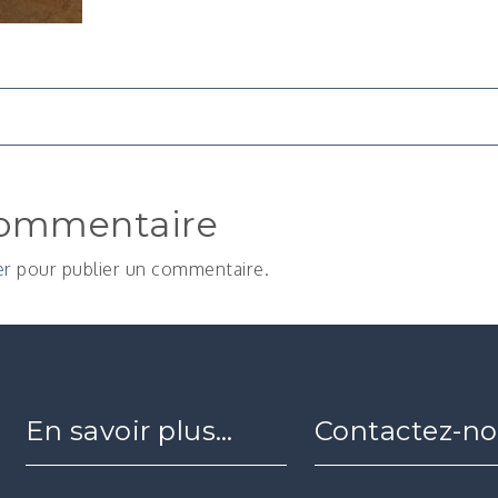
n
commentaire
er
pour publier un commentaire.
En savoir plus…
Contactez-n