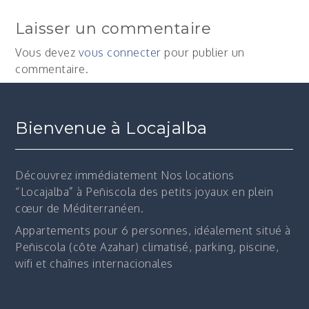
Laisser un commentaire
Vous devez
vous connecter
pour publier un
commentaire.
Bienvenue à Locajalba
Découvrez immédiatement
Nos locations
“Locajalba” à Peñiscola des petits joyaux en plein
cœur de Méditerranéen.
Appartements pour 6 personnes, idéalement situé à
Peñiscola (côte Azahar) climatisé, parking, piscine,
wifi et chaînes internacionales