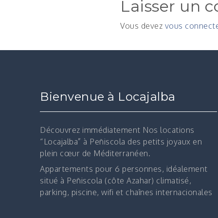
Laisser un 
Vous devez
vous connect
Bienvenue à Locajalba
Découvrez immédiatement
Nos locations
“Locajalba” à Peñiscola des petits joyaux en
plein cœur de Méditerranéen.
Appartements pour 6 personnes, idéalement
situé à Peñiscola (côte Azahar) climatisé,
parking, piscine, wifi et chaînes internacionales