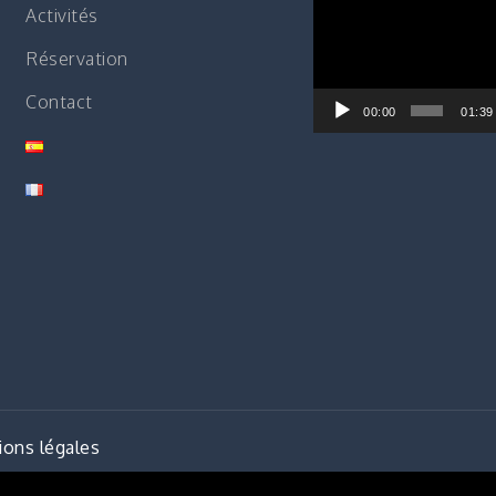
Activités
vidéo
Réservation
Contact
00:00
01:39
ons légales