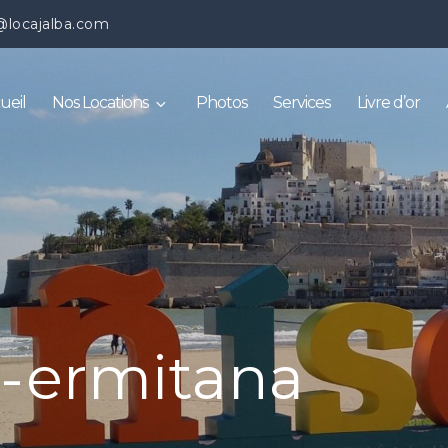
@locajalba.com
ueil
Nos Locations
Photos
Services
Livre d’or
l-ermitana