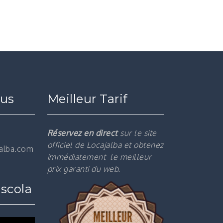
ous
Meilleur Tarif
Réservez en direct
sur le site
officiel de Locajalba et obtenez
jalba.com
immédiatement le m
eilleur
prix garanti du web.
scola