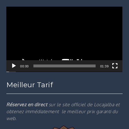
Lecteur
vidéo
00:00
01:39
Meilleur Tarif
Réservez en direct
sur le site officiel de Locajalba et
obtenez immédiatement le m
eilleur prix garanti du
web.