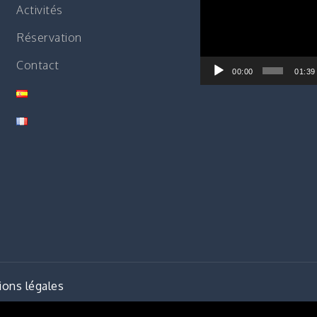
Activités
vidéo
Réservation
Contact
00:00
01:39
ons légales