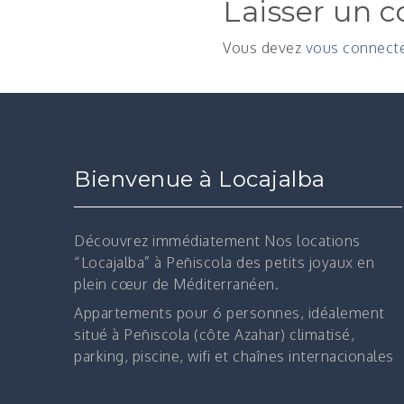
Laisser un 
Vous devez
vous connect
Bienvenue à Locajalba
Découvrez immédiatement
Nos locations
“Locajalba” à Peñiscola des petits joyaux en
plein cœur de Méditerranéen.
Appartements pour 6 personnes, idéalement
situé à Peñiscola (côte Azahar) climatisé,
parking, piscine, wifi et chaînes internacionales