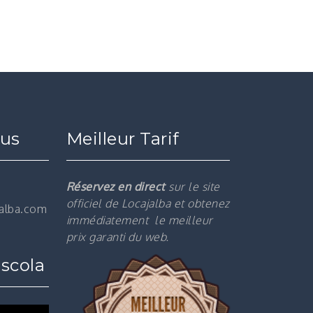
ous
Meilleur Tarif
Réservez en direct
sur le site
officiel de Locajalba et obtenez
jalba.com
immédiatement le m
eilleur
prix garanti du web.
scola