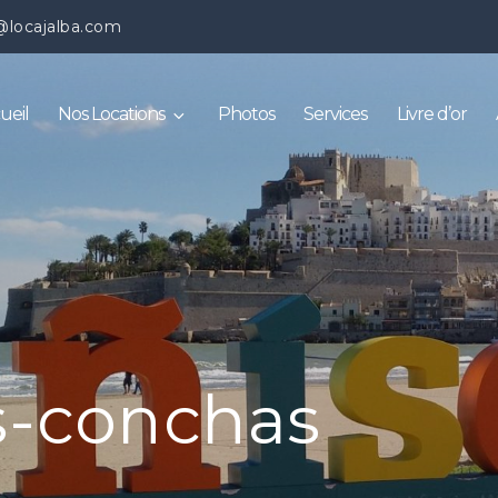
@locajalba.com
ueil
Nos Locations
Photos
Services
Livre d’or
s-conchas